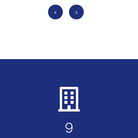
‹
›
9