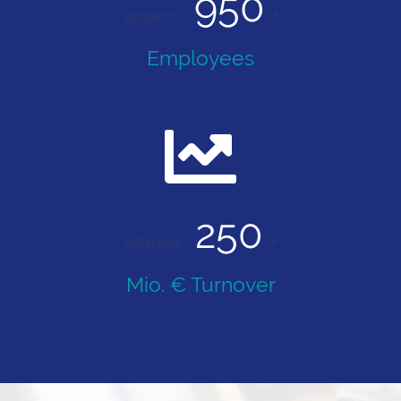
950
approx.
+
Employees
250
approx.
+
Mio. € Turnover