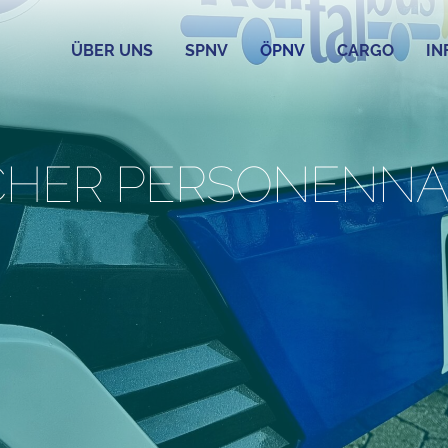
ÜBER UNS
SPNV
ÖPNV
CARGO
IN
ICHER PERSONEN­N